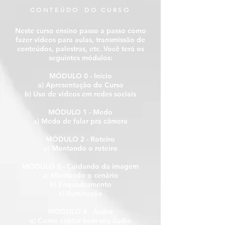
C O N T E Ú D O D O C U R S O
Neste curso ensino passo a passo como
fazer vídeos para aulas, transmissão de
conteúdos, palestras, etc. Você terá os
seguintes módulos:
MÓDULO 0 - Início
a) Apresentação do Curso
b) Uso de videos em redes sociais
MÓDULO 1 - Medo
a) Medo de falar pra câmera
MÓDULO 2 - Roteiro
a) Montando o roteiro
MÓDULO 3 - Cuidando da imagem
a) Montando o cenário
b) Enquadramento
c) Iluminação
MÓDULO 4 - Áudio
a) Como captar bem seu áudio