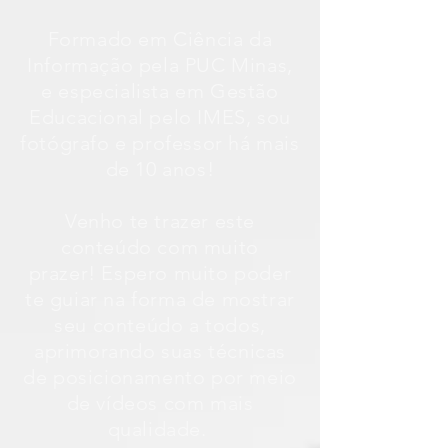
Formado em Ciência da
Informação pela PUC Minas,
e especialista em Gestão
Educacional pelo IMES, sou
fotógrafo e professor há mais
de 10 anos!
Venho te trazer este
conteúdo com muito
prazer! Espero muito poder
te guiar na forma de mostrar
seu conteúdo a todos,
aprimorando suas técnicas
de posicionamento por meio
de vídeos com mais
qualidade.