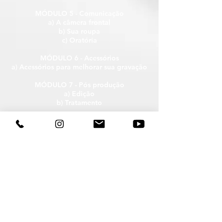
MÓDULO 5 - Comunicação
a) A câmera frontal
b) Sua roupa
c) Oratória
MÓDULO 6 - Acessórios
a) Acessórios para melhorar sua gravação
MÓDULO 7 - Pós produção
a) Edição
b) Tratamento
MÓDULO 8 - Divulgação
a) Fazendo a capa
MÓDULO 9 - Finalização
b) Mensagem final, contato e
agradecimento
ESTE CURSO É