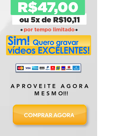
A P R O V E I T E A G O R A
M E S M O!!!